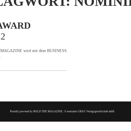
LAGWORT:
NOMINI
AWARD
2
E MAGAZINE wird mit dem BUSINESS
.
Proudly powered by BOLD THE MAGAZINE
|
© neutrales GRAU Verlagsgesellschaft mbH
.