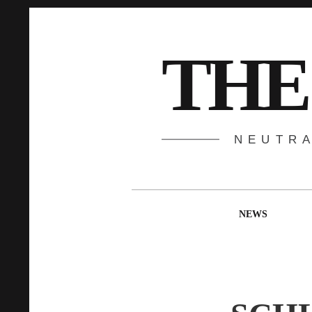
Springe
zum
Inhalt
THE
NEUTR
Hauptnavigation
NEWS