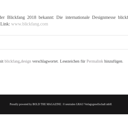
r Blickfang 2018 bekannt: Die internationale Designmesse blickf
 Link:
www.blickfang.com
mit
blickfang
,
design
verschlagwortet. Lesezeichen für
Permalink
hinzufügen.
Proudly powered by BOLD THE MAGAZINE
|
© neutrales GRAU Verlagsgesellschaft mbH
.