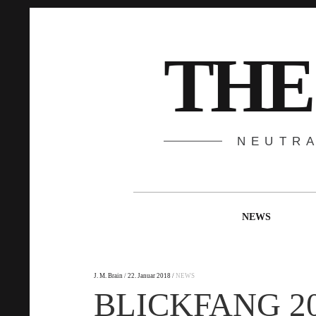
Springe
zum
Inhalt
THE
NEUTR
Hauptnavigation
NEWS
J. M. Brain
22. Januar 2018
NEWS
BLICKFANG 2