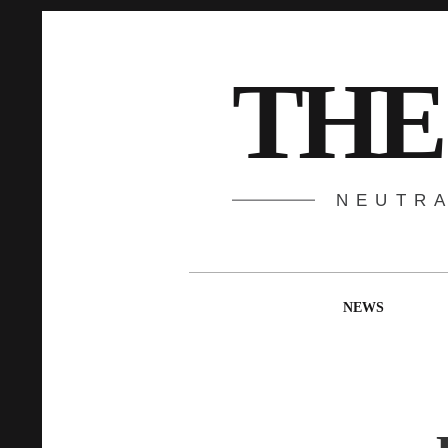
Springe
zum
Inhalt
THE
NEUTR
Hauptnavigation
NEWS