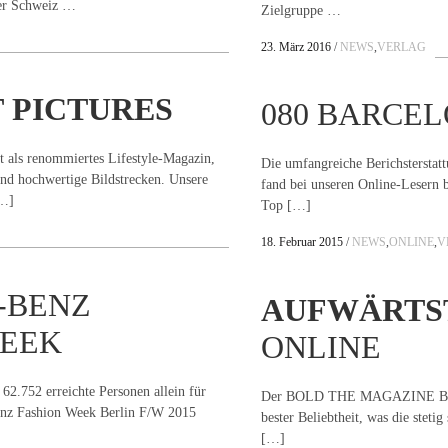
der Schweiz …
Zielgruppe …
23. März 2016
NEWS
,
VERLAG
T
PICTURES
080 BARCE
s renommiertes Lifestyle-Magazin,
Die umfangreiche Berichsterstat
 und hochwertige Bildstrecken. Unsere
fand bei unseren Online-Lesern 
[…]
Top […]
18. Februar 2015
NEWS
,
ONLINE
,
V
-BENZ
AUFWÄRTS
WEEK
ONLINE
 62.752 erreichte Personen allein für
Der BOLD THE MAGAZINE Blog e
enz Fashion Week Berlin F/W 2015
bester Beliebtheit, was die steti
[…]