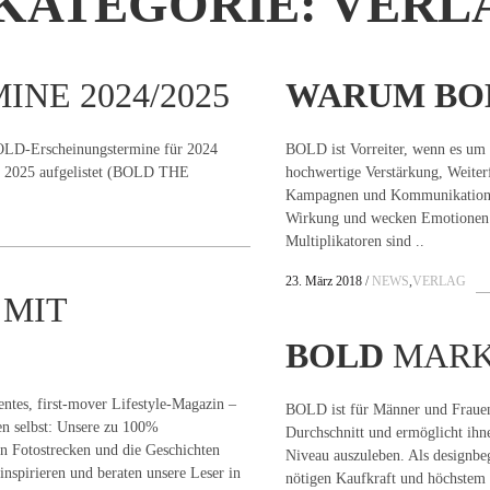
KATEGORIE:
VERL
INE 2024/2025
WARUM
BO
OLD-Erscheinungstermine für 2024
BOLD ist Vorreiter, wenn es um 
ür 2025 aufgelistet (BOLD THE
hochwertige Verstärkung, Weiter
Kampagnen und Kommunikation g
Wirkung und wecken Emotionen b
Multiplikatoren sind ..
23. März 2018
NEWS
,
VERLAG
 MIT
BOLD
MARK
ntes, first-mover Lifestyle-Magazin –
BOLD ist für Männer und Frauen
en selbst: Unsere zu 100%
Durchschnitt und ermöglicht ihn
en Fotostrecken und die Geschichten
Niveau auszuleben. Als designbeg
nspirieren und beraten unsere Leser in
nötigen Kaufkraft und höchstem P