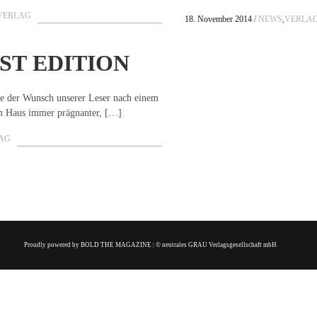
VERLAG
18. November 2014
NEWS
,
VERLA
ST
EDITION
e der Wunsch unserer Leser nach einem
em Haus immer prägnanter, […]
AG
Proudly powered by BOLD THE MAGAZINE
|
© neutrales GRAU Verlagsgesellschaft mbH
.