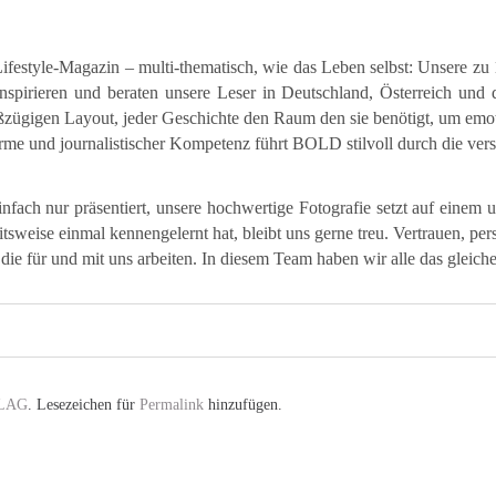
Lifestyle-Magazin – multi-thematisch, wie das Leben selbst: Unsere z
nspirieren und beraten unsere Leser in Deutschland, Österreich und
ßzügigen Layout, jeder Geschichte den Raum den sie benötigt, um emot
Charme und journalistischer Kompetenz führt BOLD stilvoll durch die ve
ach nur präsentiert, unsere hochwertige Fotografie setzt auf einem 
sweise einmal kennengelernt hat, bleibt uns gerne treu. Vertrauen, pe
 die für und mit uns arbeiten. In diesem Team haben wir alle das gleich
LAG
. Lesezeichen für
Permalink
hinzufügen.