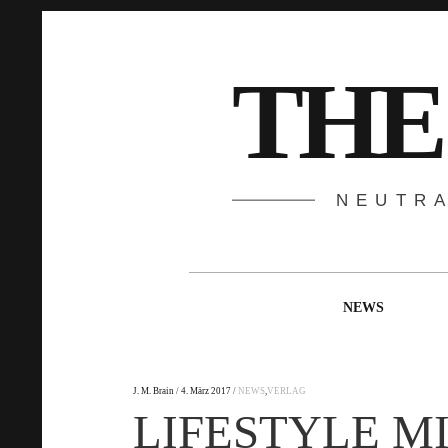
Springe
zum
Inhalt
THE
NEUTR
Hauptnavigation
NEWS
J. M. Brain
4. März 2017
NEWS
,
VERLAG
LIFESTYLE M