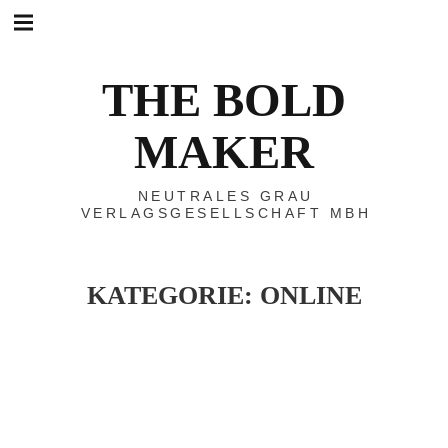
Hauptnavigation
Springe
zum
Menü
Inhalt
THE BOLD
MAKER
NEUTRALES GRAU
VERLAGSGESELLSCHAFT MBH
KATEGORIE:
ONLINE
MERCEDES
-
BENZ
FASHION
WEEK